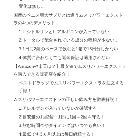
変化は無し…
国産のペニス増大サプリとは違うムスリパワーエクスト
ラの4つのデメリット…
1:L-シトルリンとL-アルギニンが入っていない…
2:トータルで配合されている成分の種類が少ない…
3:1日に2錠のペースで飲むと1箱で15日分しかない…
4:体質に合わなくても返金保証は適用されない…
【Amazonや楽天は？】最安値でムスリパワーエクストラ
を購入できる販売店を紹介！
ベストドラッグでムスリパワーエクストラを注文する
手順！
ムスリパワーエクストラの正しい飲み方を徹底解説！
1:アレルゲンが入っていないか確認する！
2:目安量の1回2錠・1日に1回～2回を守る！
3:飲む時間帯やタイミングはいつでも良い！
4:最低でも3ヵ月以上は毎日継続する！