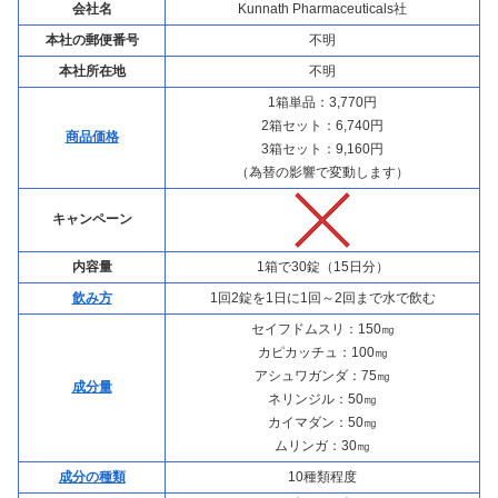
会社名
Kunnath Pharmaceuticals社
本社の郵便番号
不明
本社所在地
不明
1箱単品：3,770円
2箱セット：6,740円
商品価格
3箱セット：9,160円
（為替の影響で変動します）
キャンペーン
内容量
1箱で30錠（15日分）
飲み方
1回2錠を1日に1回～2回まで水で飲む
セイフドムスリ：150㎎
カピカッチュ：100㎎
アシュワガンダ：75㎎
成分量
ネリンジル：50㎎
カイマダン：50㎎
ムリンガ：30㎎
成分の種類
10種類程度