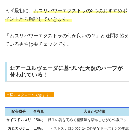
まず最初に、
ムスリパワーエクストラの3つのおすすめポ
イントから解説していきます。
「ムスリパワーエクストラの何が良いの？」と疑問を抱え
ている男性は要チェックです。
1:アーユルヴェーダに基づいた天然のハーブが
使われている！
※横にスクロールできます。
配合成分
含有量
大まかな特徴
セイフドムスリ
150㎎
精子の質を高めて精液量を増やしながら性欲アップを
カピカッチュ
100㎎
テストステロンの分泌に必要なドーパミンの生成を