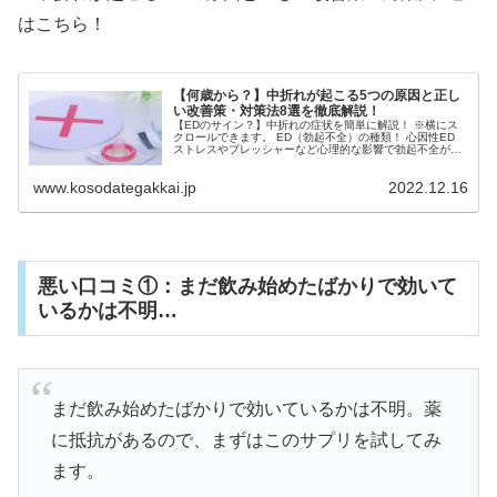
はこちら！
【何歳から？】中折れが起こる5つの原因と正し
い改善策・対策法8選を徹底解説！
【EDのサイン？】中折れの症状を簡単に解説！ ※横にス
クロールできます。 ED（勃起不全）の種類！ 心因性ED
ストレスやプレッシャーなど心理的な影響で勃起不全が起
こる状態 器質性ED 身...
www.kosodategakkai.jp
2022.12.16
悪い口コミ①：まだ飲み始めたばかりで効いて
いるかは不明…
まだ飲み始めたばかりで効いているかは不明。薬
に抵抗があるので、まずはこのサプリを試してみ
ます。