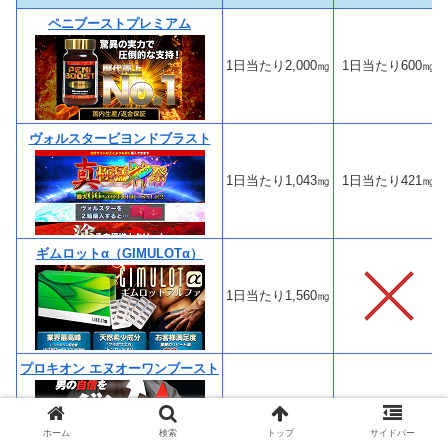
ペニブーストプレミアム
1日当たり2,000㎎
1日当たり600㎎
ヴォルスタービヨンドブラスト
1日当たり1,043㎎
1日当たり421㎎
ギムロットα（GIMULOTα）
1日当たり1,560㎎
プロキオン エヌオーワンブースト
1日当たり839㎎
1日当たり150㎎
ホーム
検索
トップ
サイドバー