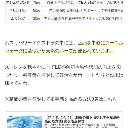
アシュワガンダ
75㎎
血液をサラサラにしてED（勃起不全）の症状を和ら
ネリンジル
50㎎
精力増強や滋養強壮をサポートして男性機能を高め
ムリンガ
30㎎
アミノ酸の含有量が豊富でリラックス効果が期待され
ムスリパワーエクストラの中には、
上記を中心にアーユル
ヴェーダに基づいた天然のハーブが使われています。
ストレスを穏やかにしてEDの解消や男性機能の向上を図
ったり、精液量を増やして妊活をサポートしたりと効果は
様々ですね。
※精液の量を増やして射精感を高める方法9選はこちら！
【精子ドバドバ！】精液の量を増やして射精感を
高める方法9選を徹底解説！
精子の数と加齢の関係性を簡単に解説！ 精子は思春期以